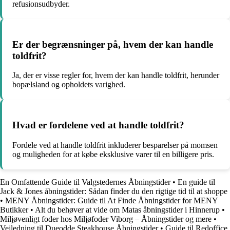
refusionsudbyder.
Er der begrænsninger på, hvem der kan handle
toldfrit?
Ja, der er visse regler for, hvem der kan handle toldfrit, herunder
bopælsland og opholdets varighed.
Hvad er fordelene ved at handle toldfrit?
Fordele ved at handle toldfrit inkluderer besparelser på momsen
og muligheden for at købe eksklusive varer til en billigere pris.
En Omfattende Guide til Valgstedernes Åbningstider
•
En guide til
Jack & Jones åbningstider: Sådan finder du den rigtige tid til at shoppe
•
MENY Åbningstider: Guide til At Finde Åbningstider for MENY
Butikker
•
Alt du behøver at vide om Matas åbningstider i Hinnerup
•
Miljøvenligt foder hos Miljøfoder Viborg – Åbningstider og mere
•
Vejledning til Dueodde Steakhouse Åbningstider
•
Guide til Redoffice