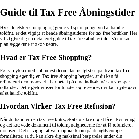
Guide til Tax Free Åbningstider
Hvis du elsker shopping og gerne vil spare penge ved at handle
toldfrit, er det vigtigt at kende åbningstiderne for tax free butikker. Her
vil vi give dig en detaljeret guide til tax free åbningstider, så du kan
planlægge dine indkøb bedre.
Hvad er Tax Free Shopping?
Før vi dykker ned i åbningstiderne, lad os først se på, hvad tax free
shopping egentlig er. Tax free shopping betyder, at du kan få
refunderet den moms, du har betalt på dine indkøb, når du shopper i
udlandet. Dette gælder især for turister og rejsende, der kan nyde gavn
af at handle toldfrit.
Hvordan Virker Tax Free Refusion?
Når du handler i en tax free butik, skal du sikre dig at få en kvittering
og det krævede dokument til toldmyndighederne for at få refunderet
momsen. Det er vigtigt at være opmærksom på de nødvendige
formaliteter, så du kan sikre dig maksimal besparelse under din