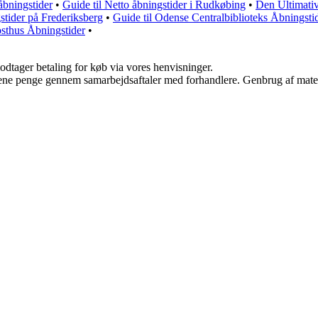
åbningstider
•
Guide til Netto åbningstider i Rudkøbing
•
Den Ultimati
tider på Frederiksberg
•
Guide til Odense Centralbiblioteks Åbningst
osthus Åbningstider
•
odtager betaling for køb via vores henvisninger.
tjene penge gennem samarbejdsaftaler med forhandlere. Genbrug af mater