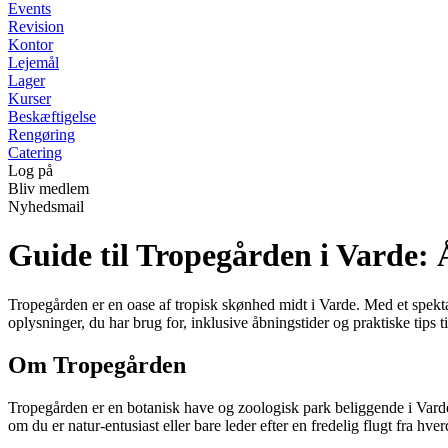
Events
Revision
Kontor
Lejemål
Lager
Kurser
Beskæftigelse
Rengøring
Catering
Log på
Bliv medlem
Nyhedsmail
Guide til Tropegården i Varde:
Tropegården er en oase af tropisk skønhed midt i Varde. Med et spekta
oplysninger, du har brug for, inklusive åbningstider og praktiske tips ti
Om Tropegården
Tropegården er en botanisk have og zoologisk park beliggende i Varde
om du er natur-entusiast eller bare leder efter en fredelig flugt fra hv