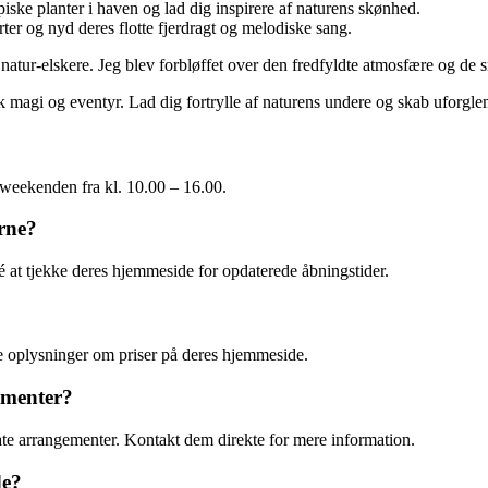
iske planter i haven og lad dig inspirere af naturens skønhed.
rter og nyd deres flotte fjerdragt og melodiske sang.
g natur-elskere. Jeg blev forbløffet over den fredfyldte atmosfære og 
k magi og eventyr. Lad dig fortrylle af naturens undere og skab uforgl
i weekenden fra kl. 10.00 – 16.00.
erne?
dé at tjekke deres hjemmeside for opdaterede åbningstider.
de oplysninger om priser på deres hjemmeside.
ementer?
ivate arrangementer. Kontakt dem direkte for mere information.
de?