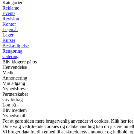
Kategorier
Reklame
Events
Revision
Kontor
Lejemål
Lager
Kurser
Beskæftigelse
Rengøring
Catering
Bliv klogere på os
Henvendelse
Medier
Annoncering
Min adgang
Nyhedsbreve
Partnerskaber
Giv bidrag
Log på
Bliv medlem
Nyhedsmail
For at gøre siden mere brugervenlig anvender vi cookies. Klik her for
Dine valg vedrørende cookies og databehandling kan du justere nu elle
Vi bruger data fra din enhed til at skræddersy annoncer og indhold, op