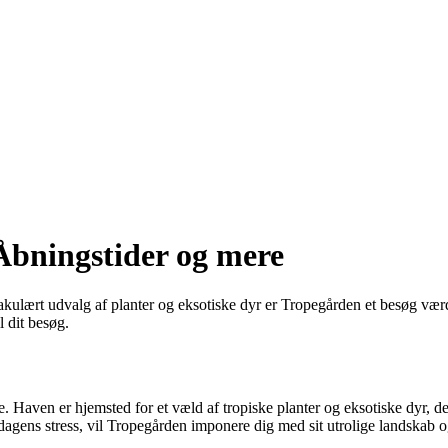
 Åbningstider og mere
kulært udvalg af planter og eksotiske dyr er Tropegården et besøg værd
l dit besøg.
. Haven er hjemsted for et væld af tropiske planter og eksotiske dyr, 
erdagens stress, vil Tropegården imponere dig med sit utrolige landskab o