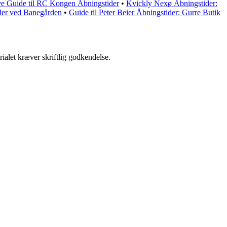
ve Guide til RC Kongen Åbningstider
•
Kvickly Nexø Åbningstider:
ider ved Banegården
•
Guide til Peter Beier Åbningstider: Gurre Butik
ialet kræver skriftlig godkendelse.