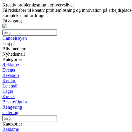
Kreativ problemløsning i erhvervslivet
Få redskaber til kreativ problemløsning og innovation på arbejdsplad
komplekse udfordringer.
Få adgang
Handelsbyen
Log på
Bliv medlem
Nyhedsmail
Kategorier
Reklame
Events
Revision
Kontor
Lejemål
Lager
Kurser
Beskæftigelse
Rengøring
Catering
Kategorier
Reklame