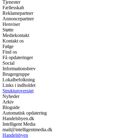
Tjenester
Fællesskab
Reklamepartner
Annoncepartner
Henviser
Støtte
Mediekontakt
Kontakt os
Følge
Find os
Få opdateringer
Social
Informationsbrev
Brugergruppe
Lokalbefolkning
Links i indholdet
Strukturoversigt
Nyheder
Arkiv
Blogside
Automatisk opdatering
Handelsbyen.dk
Intelligent Media
mail@intelligentmedia.dk
Handelsbyen