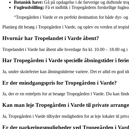
Botanisk have:
Gå på opdagelse i de farverige og duftende trop
Fugleudstilling:
Få et indblik i Tropegårdens forskellige fuglea
“Tropegården i Varde er en perfekt destination for både dyr- o
Planlæg dit besøg i Tropegården i Varde, og oplev en verden af tropis
Hvornår har Tropelandet i Varde åbent?
Tropelandet i Varde har åbent alle hverdage fra kl. 10.00 – 18.00 og 
Har Tropegården i Varde specielle åbningstider i feri
Ja, under skoleferier kan åbningstiderne variere. Det er altid en god i
Er der enindgangspris for Tropegården i Varde?
Ja, der er en entrépris for at besøge Tropegården i Varde. Du kan fin
Kan man leje Tropegården i Varde til private arrang
Ja, Tropegården i Varde tilbyder muligheden for at leje lokaler til pr
Er der parkeringsmuligheder ved Tropegården i Var