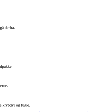
gå derfra.
adpakke.
erne.
e krybdyr og fugle.