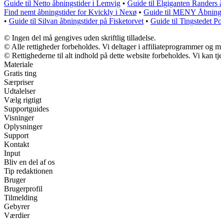
Guide til Netto åbningstider i Lemvig
•
Guide til Elgiganten Randers 
Find nemt åbningstider for Kvickly i Nexø
•
Guide til MENY Åbnings
•
Guide til Silvan åbningstider på Fisketorvet
•
Guide til Tingstedet P
© Ingen del må gengives uden skriftlig tilladelse.
© Alle rettigheder forbeholdes. Vi deltager i affiliateprogrammer og m
© Rettighederne til alt indhold på dette website forbeholdes. Vi kan 
Materiale
Gratis ting
Særpriser
Udtalelser
Vælg rigtigt
Supportguides
Visninger
Oplysninger
Support
Kontakt
Input
Bliv en del af os
Tip redaktionen
Bruger
Brugerprofil
Tilmelding
Gebyrer
Værdier