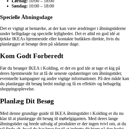
Lørdag:
10:00 – 18:00
Søndag:
10:00 – 18:00
Specielle Åbningsdage
Det er vigtigt at bemærke, at der kan være ændringer i åbningstiderne
under helligdage og specielle lejligheder. Det er altid en god idé at
tjekke IKEAs hjemmeside eller kontakte butikken direkte, hvis du
planlægger at besøge dem på sådanne dage.
Kom Godt Forberedt
Før du besøger IKEA i Kolding, er det en god ide at tage et kig på
deres hjemmeside for at få de seneste opdateringer om åbningstider,
eventuelle kampagner og andre vigtige informationer. På den måde kan
du planlægge dit besøg bedst muligt og få en effektiv og behagelig
shoppingoplevelse.
Planlæg Dit Besøg
Med denne grundige guide til IKEA åbningstider i Kolding er du nu
klar til at planlægge dit besøg til møbelgiganten. Med deres lange
åbningstider og brede udvalg af produkter er der ingen tvivl om, at du
vil finde alt, hvad du har brug for til at indrette dit hjem på den bedst