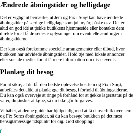
Ændrede åbningstider og helligdage
Det er vigtigt at bemærke, at Jem og Fix i Sorø kan have ændrede
åbningstider på særlige helligdage som jul, nytår, påske osv. Det er
altid en god idé at tjekke butikkens hjemmeside eller kontakte dem
direkte for at få de seneste oplysninger om eventuelle ændringer i
åbningstiderne.
Der kan også forekomme specielle arrangementer eller tilbud, hvor
butikken har udvidede åbningstider. Hold øje med lokale annoncer
eller sociale medier for at få mere information om disse events.
Planlæg dit besøg
For at sikre, at du får den bedste oplevelse hos Jem og Fix i Sorø,
anbefales det altid at planlægge dit besøg i forhold til åbningstiderne.
Du kan også overveje at ringe på forhånd for at tjekke lagerstatus på de
varer, du ønsker at købe, så du ikke går forgæves.
Vi håber, at denne guide har hjulpet dig med at få et overblik over Jem
og Fix Sorøs åbningstider, så du kan besøge butikken på det mest
hensigtsmæssige tidspunkt for dig. God shopping!