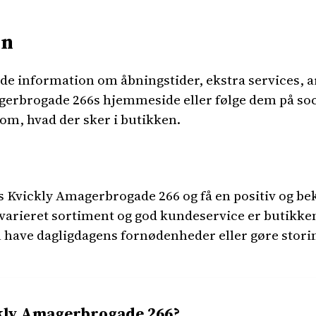
on
ede information om åbningstider, ekstra services, 
gerbrogade 266s hjemmeside eller følge dem på soc
 om, hvad der sker i butikken.
s Kvickly Amagerbrogade 266 og få en positiv og b
varieret sortiment og god kundeservice er butikken 
 have dagligdagens fornødenheder eller gøre storind
kly Amagerbrogade 266?