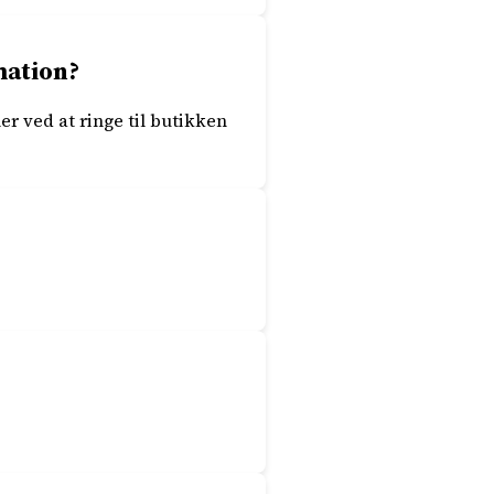
mation?
r ved at ringe til butikken