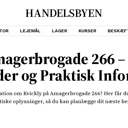
HANDELSBYEN
TOR
LEJEMÅL
LAGER
KURSER
BESKÆF
magerbrogade 266 –
der og Praktisk Inf
mation om Kvickly på Amagerbrogade 266? Her får du
iske oplysninger, så du kan planlægge dit næste be