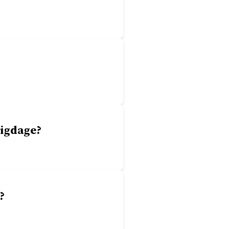
ligdage?
?