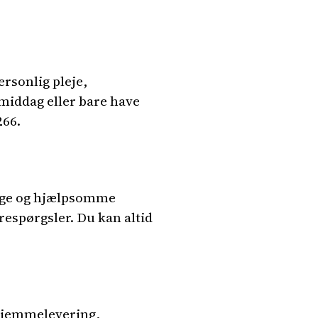
ersonlig pleje,
 middag eller bare have
266.
lige og hjælpsomme
respørgsler. Du kan altid
 hjemmelevering,