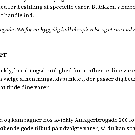
for bestilling af specielle varer. Butikken stræber 
t handle ind.
ade 266 for en hyggelig indkøbsoplevelse og et stort udva
er
ickly, har du også mulighed for at afhente dine vare
ælge afhentningstidspunktet, der passer dig bedst,
at finde dine varer.
ud og kampagner hos Kvickly Amagerbrogade 266 for 
øbende gode tilbud på udvalgte varer, så du kan sp