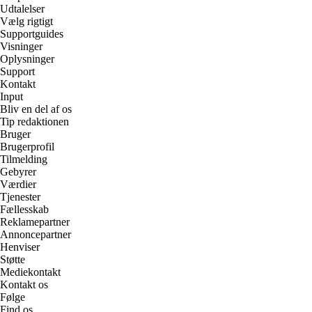
Udtalelser
Vælg rigtigt
Supportguides
Visninger
Oplysninger
Support
Kontakt
Input
Bliv en del af os
Tip redaktionen
Bruger
Brugerprofil
Tilmelding
Gebyrer
Værdier
Tjenester
Fællesskab
Reklamepartner
Annoncepartner
Henviser
Støtte
Mediekontakt
Kontakt os
Følge
Find os