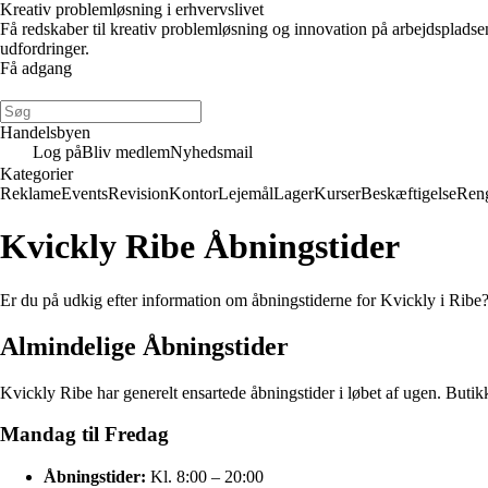
Kreativ problemløsning i erhvervslivet
Få redskaber til kreativ problemløsning og innovation på arbejdsplads
udfordringer.
Få adgang
Handelsbyen
Log på
Bliv medlem
Nyhedsmail
Kategorier
Reklame
Events
Revision
Kontor
Lejemål
Lager
Kurser
Beskæftigelse
Ren
Kvickly Ribe Åbningstider
Er du på udkig efter information om åbningstiderne for Kvickly i Ribe?
Almindelige Åbningstider
Kvickly Ribe har generelt ensartede åbningstider i løbet af ugen. Bu
Mandag til Fredag
Åbningstider:
Kl. 8:00 – 20:00