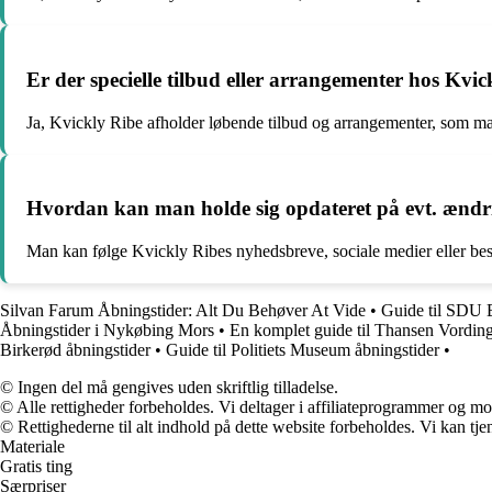
Er der specielle tilbud eller arrangementer hos Kvick
Ja, Kvickly Ribe afholder løbende tilbud og arrangementer, som ma
Hvordan kan man holde sig opdateret på evt. ændrin
Man kan følge Kvickly Ribes nyhedsbreve, sociale medier eller besø
Silvan Farum Åbningstider: Alt Du Behøver At Vide
•
Guide til SDU B
Åbningstider i Nykøbing Mors
•
En komplet guide til Thansen Vording
Birkerød åbningstider
•
Guide til Politiets Museum åbningstider
•
© Ingen del må gengives uden skriftlig tilladelse.
© Alle rettigheder forbeholdes. Vi deltager i affiliateprogrammer og mo
© Rettighederne til alt indhold på dette website forbeholdes. Vi kan t
Materiale
Gratis ting
Særpriser