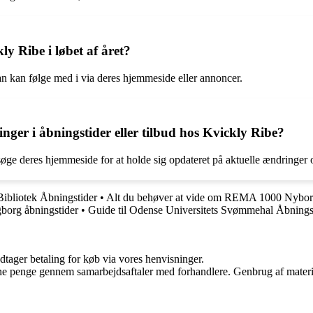
ly Ribe i løbet af året?
n kan følge med i via deres hjemmeside eller annoncer.
ger i åbningstider eller tilbud hos Kvickly Ribe?
ge deres hjemmeside for at holde sig opdateret på aktuelle ændringer o
ibliotek Åbningstider
•
Alt du behøver at vide om REMA 1000 Nyborg
borg åbningstider
•
Guide til Odense Universitets Svømmehal Åbnings
dtager betaling for køb via vores henvisninger.
jene penge gennem samarbejdsaftaler med forhandlere. Genbrug af materi