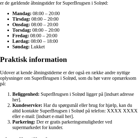
er de gældende åbningstider for SuperBrugsen i Solrød:
Mandag:
08:00 – 20:00
Tirsdag:
08:00 – 20:00
Onsdag:
08:00 – 20:00
Torsdag:
08:00 – 20:00
Fredag:
08:00 – 20:00
Lørdag:
08:00 – 18:00
Søndag:
Lukket
Praktisk information
Udover at kende åbningstiderne er der også en række andre nyttige
oplysninger om SuperBrugsen i Solrød, som du bør være opmærksom
på:
Beliggenhed:
SuperBrugsen i Solrød ligger på [indsæt adresse
her].
Kundeservice:
Har du spørgsmål eller brug for hjælp, kan du
altid kontakte SuperBrugsen i Solrød på telefon: XXXX XXXX
eller e-mail: [indsæt e-mail her].
Parkering:
Der er gratis parkeringsmuligheder ved
supermarkedet for kunder.