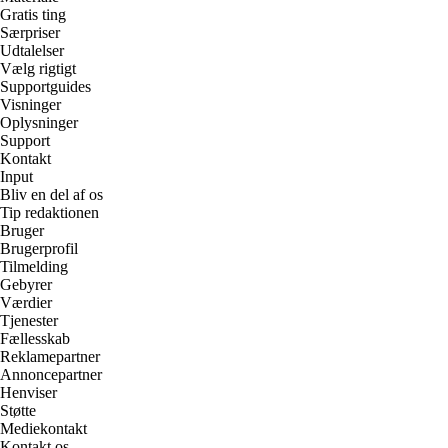
Gratis ting
Særpriser
Udtalelser
Vælg rigtigt
Supportguides
Visninger
Oplysninger
Support
Kontakt
Input
Bliv en del af os
Tip redaktionen
Bruger
Brugerprofil
Tilmelding
Gebyrer
Værdier
Tjenester
Fællesskab
Reklamepartner
Annoncepartner
Henviser
Støtte
Mediekontakt
Kontakt os