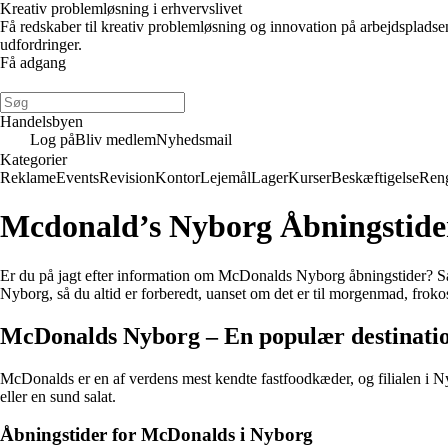
Kreativ problemløsning i erhvervslivet
Få redskaber til kreativ problemløsning og innovation på arbejdsplads
udfordringer.
Få adgang
Handelsbyen
Log på
Bliv medlem
Nyhedsmail
Kategorier
Reklame
Events
Revision
Kontor
Lejemål
Lager
Kurser
Beskæftigelse
Ren
Mcdonald’s Nyborg Åbningstide
Er du på jagt efter information om McDonalds Nyborg åbningstider? Så e
Nyborg, så du altid er forberedt, uanset om det er til morgenmad, frokost
McDonalds Nyborg – En populær destinati
McDonalds er en af verdens mest kendte fastfoodkæder, og filialen i N
eller en sund salat.
Åbningstider for McDonalds i Nyborg