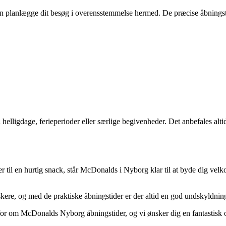
kan planlægge dit besøg i overensstemmelse hermed. De præcise åbnings
lligdage, ferieperioder eller særlige begivenheder. Det anbefales alti
nger til en hurtig snack, står McDonalds i Nyborg klar til at byde dig 
kere, og med de praktiske åbningstider er der altid en god undskyldning
 for om McDonalds Nyborg åbningstider, og vi ønsker dig en fantastisk 