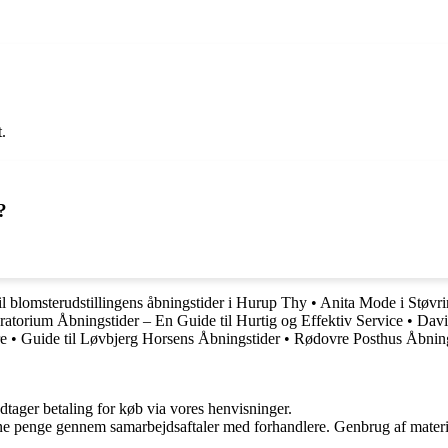
.
?
il blomsterudstillingens åbningstider i Hurup Thy
•
Anita Mode i Støvrin
atorium Åbningstider – En Guide til Hurtig og Effektiv Service
•
Davi
re
•
Guide til Løvbjerg Horsens Åbningstider
•
Rødovre Posthus Åbning
dtager betaling for køb via vores henvisninger.
jene penge gennem samarbejdsaftaler med forhandlere. Genbrug af materi