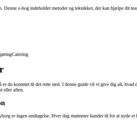
en. Denne e-bog indeholder metoder og teknikker, der kan hjælpe dit t
gøring
Catering
r
r du kommet til det rette sted. I denne guide vil vi give dig alt, hva
 eller aften.
on
yborg er ingen undtagelse. Hver dag strømmer kunder til for at nyde e