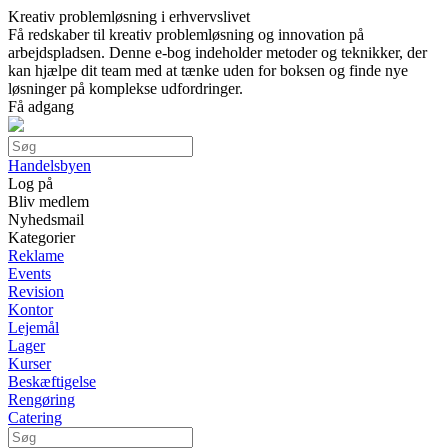
Kreativ problemløsning i erhvervslivet
Få redskaber til kreativ problemløsning og innovation på
arbejdspladsen. Denne e-bog indeholder metoder og teknikker, der
kan hjælpe dit team med at tænke uden for boksen og finde nye
løsninger på komplekse udfordringer.
Få adgang
Handelsbyen
Log på
Bliv medlem
Nyhedsmail
Kategorier
Reklame
Events
Revision
Kontor
Lejemål
Lager
Kurser
Beskæftigelse
Rengøring
Catering