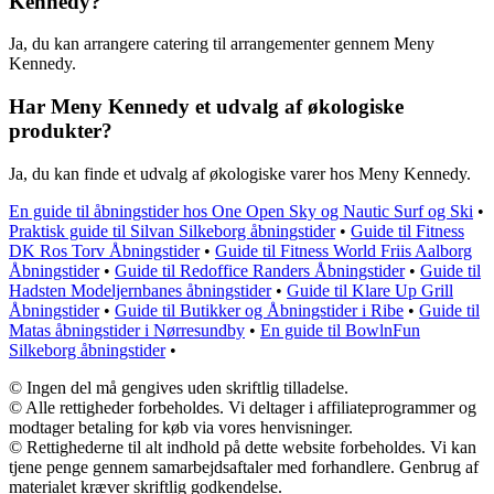
Kennedy?
Ja, du kan arrangere catering til arrangementer gennem Meny
Kennedy.
Har Meny Kennedy et udvalg af økologiske
produkter?
Ja, du kan finde et udvalg af økologiske varer hos Meny Kennedy.
En guide til åbningstider hos One Open Sky og Nautic Surf og Ski
•
Praktisk guide til Silvan Silkeborg åbningstider
•
Guide til Fitness
DK Ros Torv Åbningstider
•
Guide til Fitness World Friis Aalborg
Åbningstider
•
Guide til Redoffice Randers Åbningstider
•
Guide til
Hadsten Modeljernbanes åbningstider
•
Guide til Klare Up Grill
Åbningstider
•
Guide til Butikker og Åbningstider i Ribe
•
Guide til
Matas åbningstider i Nørresundby
•
En guide til BowlnFun
Silkeborg åbningstider
•
© Ingen del må gengives uden skriftlig tilladelse.
© Alle rettigheder forbeholdes. Vi deltager i affiliateprogrammer og
modtager betaling for køb via vores henvisninger.
© Rettighederne til alt indhold på dette website forbeholdes. Vi kan
tjene penge gennem samarbejdsaftaler med forhandlere. Genbrug af
materialet kræver skriftlig godkendelse.