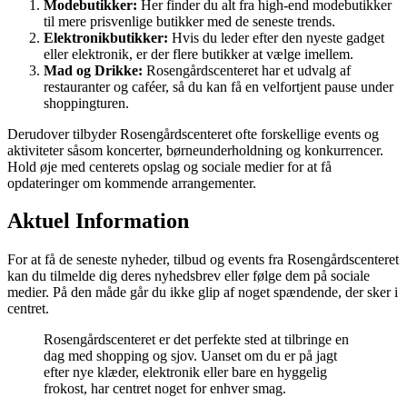
Modebutikker:
Her finder du alt fra high-end modebutikker
til mere prisvenlige butikker med de seneste trends.
Elektronikbutikker:
Hvis du leder efter den nyeste gadget
eller elektronik, er der flere butikker at vælge imellem.
Mad og Drikke:
Rosengårdscenteret har et udvalg af
restauranter og caféer, så du kan få en velfortjent pause under
shoppingturen.
Derudover tilbyder Rosengårdscenteret ofte forskellige events og
aktiviteter såsom koncerter, børneunderholdning og konkurrencer.
Hold øje med centerets opslag og sociale medier for at få
opdateringer om kommende arrangementer.
Aktuel Information
For at få de seneste nyheder, tilbud og events fra Rosengårdscenteret
kan du tilmelde dig deres nyhedsbrev eller følge dem på sociale
medier. På den måde går du ikke glip af noget spændende, der sker i
centret.
Rosengårdscenteret er det perfekte sted at tilbringe en
dag med shopping og sjov. Uanset om du er på jagt
efter nye klæder, elektronik eller bare en hyggelig
frokost, har centret noget for enhver smag.