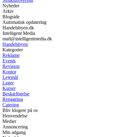
Strukturoversigt
Nyheder
Arkiv
Blogside
Automatisk opdatering
Handelsbyen.dk
Intelligent Media
mail@intelligentmedia.dk
Handelsbyen
Kategorier
Reklame
Events
Revision
Kontor
Lejemål
Lager
Kurser
Beskæftigelse
Rengøring
Catering
Bliv klogere på os
Henvendelse
Medier
Annoncering
Min adgang