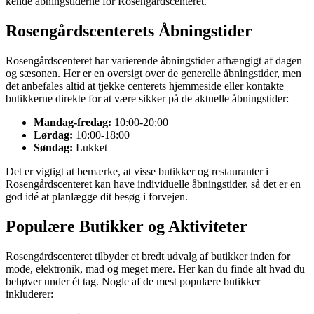
kende åbningstiderne for Rosengårdscenteret.
Rosengårdscenterets Åbningstider
Rosengårdscenteret har varierende åbningstider afhængigt af dagen
og sæsonen. Her er en oversigt over de generelle åbningstider, men
det anbefales altid at tjekke centerets hjemmeside eller kontakte
butikkerne direkte for at være sikker på de aktuelle åbningstider:
Mandag-fredag:
10:00-20:00
Lørdag:
10:00-18:00
Søndag:
Lukket
Det er vigtigt at bemærke, at visse butikker og restauranter i
Rosengårdscenteret kan have individuelle åbningstider, så det er en
god idé at planlægge dit besøg i forvejen.
Populære Butikker og Aktiviteter
Rosengårdscenteret tilbyder et bredt udvalg af butikker inden for
mode, elektronik, mad og meget mere. Her kan du finde alt hvad du
behøver under ét tag. Nogle af de mest populære butikker
inkluderer: