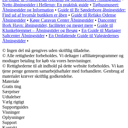
Netto åbningstider i Hellerup: En praktisk guide
•
Tøjhusmuseet:
Åbningstider og Information
•
Guide til Br Sønderborg åbningstider:
Find ud af hvornår butikken er åben
•
Guide til Refako Odense
Åbningstider
•
Køge Caravan Center Åbningstider
•
Dancenter
Bork Havn: åbningstider, faciliteter og meget mere
•
Guide til
Klunkehjemmet – Åbningstider og Besøg
•
En Guide til Mariager
Saltcenter Åbningstider
•
En Omfattende Guide til Valgstedernes
Åbningstider
•
© Ingen del må gengives uden skriftlig tilladelse.
© Alle rettigheder forbeholdes. Vi deltager i affiliateprogrammer og
modtager betaling for køb via vores henvisninger.
© Rettighederne til alt indhold på dette website forbeholdes. Vi kan
tjene penge gennem samarbejdsaftaler med forhandlere. Genbrug af
materialet kræver skriftlig godkendelse.
Materiale
Gratis ting
Særpriser
Udtalelser
Vælg rigtigt
Supportguides
Visninger
Oplysninger
Support
Kontakt