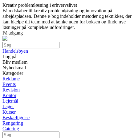
Kreativ problemløsning i erhvervslivet
Få redskaber til kreativ problemløsning og innovation på
arbejdspladsen. Denne e-bog indeholder metoder og teknikker, der
kan hjælpe dit team med at tænke uden for boksen og finde nye
løsninger på komplekse udfordringer.
Få adgang
Handelsbyen
Log på
Bliv medlem
Nyhedsmail
Kategorier
Reklame
Events
Revision
Kontor
Lejemål
Lager
Kurser
Beskæftigelse
Rengøring
Catering