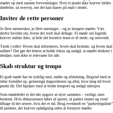
møder op med samme forventninger. Hvis et punkt ikke kræver fælles
drøftelse, så overvej, om det kan klares på mail i stedet.
Inviter de rette personer
Jo flere mennesker, jo flere meninger – og jo længere møder. Vær
derfor bevidst om, hvem der reelt skal deltage. Et møde om logistik
kræver måske ikke, at hele det kreative team er til stede, og omvendt.
Tænk i roller: Hvem skal informeres, hvem skal beslutte, og hvem skal
udføre? Det gør det lettere at holde fokus og undgå, at mødet drukner i
detaljer, som ikke er relevante for alle.
Skab struktur og tempo
Et godt møde har en tydelig start, midte og afslutning. Begynd med at
ridse formålet op, gennemgå dagsordenen og aftal, hvor lang tid hvert
punkt får. Det hjælper med at holde tempoet og undgå sidespor.
Som mødeleder er det din opgave at styre samtalen – venligt, men
bestemt. Hvis diskussionen løber af sporet, så parker emnet og vend
tilbage til det senere, hvis der er tid. Brug eventuelt en “parkeringsliste”
til punkter, der kræver opfølgning uden at forstyrre mødet.