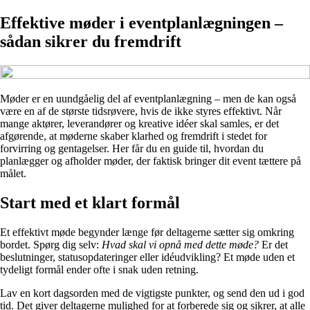
Effektive møder i eventplanlægningen –
sådan sikrer du fremdrift
Møder er en uundgåelig del af eventplanlægning – men de kan også
være en af de største tidsrøvere, hvis de ikke styres effektivt. Når
mange aktører, leverandører og kreative idéer skal samles, er det
afgørende, at møderne skaber klarhed og fremdrift i stedet for
forvirring og gentagelser. Her får du en guide til, hvordan du
planlægger og afholder møder, der faktisk bringer dit event tættere på
målet.
Start med et klart formål
Et effektivt møde begynder længe før deltagerne sætter sig omkring
bordet. Spørg dig selv:
Hvad skal vi opnå med dette møde?
Er det
beslutninger, statusopdateringer eller idéudvikling? Et møde uden et
tydeligt formål ender ofte i snak uden retning.
Lav en kort dagsorden med de vigtigste punkter, og send den ud i god
tid. Det giver deltagerne mulighed for at forberede sig og sikrer, at alle