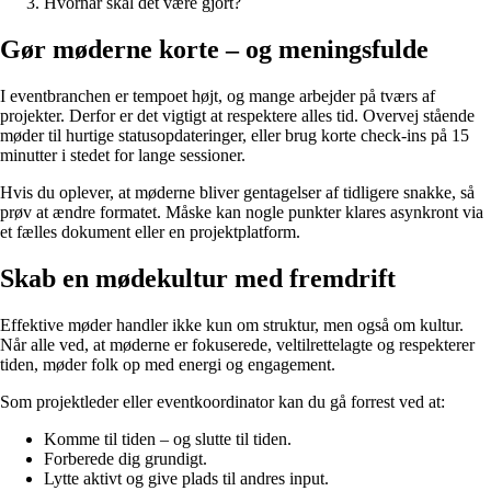
Hvornår skal det være gjort?
Gør møderne korte – og meningsfulde
I eventbranchen er tempoet højt, og mange arbejder på tværs af
projekter. Derfor er det vigtigt at respektere alles tid. Overvej stående
møder til hurtige statusopdateringer, eller brug korte check-ins på 15
minutter i stedet for lange sessioner.
Hvis du oplever, at møderne bliver gentagelser af tidligere snakke, så
prøv at ændre formatet. Måske kan nogle punkter klares asynkront via
et fælles dokument eller en projektplatform.
Skab en mødekultur med fremdrift
Effektive møder handler ikke kun om struktur, men også om kultur.
Når alle ved, at møderne er fokuserede, veltilrettelagte og respekterer
tiden, møder folk op med energi og engagement.
Som projektleder eller eventkoordinator kan du gå forrest ved at:
Komme til tiden – og slutte til tiden.
Forberede dig grundigt.
Lytte aktivt og give plads til andres input.