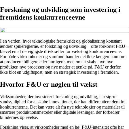
Forskning og udvikling som investering i
fremtidens konkurrenceevne
I en verden, hvor teknologiske fremskridt og globalisering konstant
ændrer spillereglerne, er forskning og udvikling – ofte forkortet F&U –
blevet en af de vigtigste drivkræfter for vækst og konkurrenceevne.
For både virksomheder og samfund handler det ikke længere kun om
at producere billigere eller hurtigere, men om at skabe nyt: nye
produkter, nye processer og nye måder at tænke på. F&U er derfor
ikke blot en udgiftspost, men en strategisk investering i fremtiden.
Hvorfor F&U er nøglen til vækst
Virksomheder, der investerer i forskning og udvikling, har større
sandsynlighed for at skabe innovationer, der kan differentiere dem fra
konkurrenterne. Det kan være alt fra nye teknologier og materialer til
smartere produktionsmetoder eller digitale løsninger, der forbedrer
kundernes oplevelse.
Forskning viser, at virksomheder med en høj F&U-intensitet ofte har