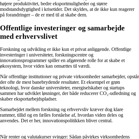
højere produktivitet, bedre eksportmuligheder og større
modstandsdygtighed i krisetider. Det skyldes, at de ikke kun reagerer
på forandringer – de er med til at skabe dem.
Offentlige investeringer og samarbejde
med erhvervslivet
Forskning og udvikling er ikke kun et privat anliggende. Offentlige
investeringer i universiteter, forskningscentre og
innovationsprogrammer spiller en afgørende rolle for at skabe et
økosystem, hvor viden kan omsættes til værdi.
Når offentlige institutioner og private virksomheder samarbejder, opstår
der ofte de mest banebrydende resultater. Et eksempel er grøn
teknologi, hvor danske universiteter, energiselskaber og startups
sammen har udviklet løsninger, der både reducerer CO₂-udledning og
skaber eksportarbejdspladser.
Samarbejdet mellem forskning og erhvervsliv kræver dog klare
rammer, tillid og en fælles forståelse af, hvordan viden deles og
anvendes. Det er her, innovationspolitikken bliver central.
Når renter og valutakurser svinger: Sådan påvirkes virksomhedens