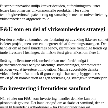
Et stærkt innovationsmiljø kræver desuden, at forskningsresultater
lettere kan omsættes til kommercielle produkter. Her spiller
teknologioverførsel, patentering og samarbejde mellem universiteter og
virksomheder en afgørende rolle.
F&U som en del af virksomhedens strategi
For den enkelte virksomhed bør forskning og udvikling ikke ses som et
isoleret projekt, men som en integreret del af forretningsstrategien. Det
handler om at forstå kundernes behov, identificere fremtidige trends og
turde investere i løsninger, der måske først giver afkast om flere år.
Små og mellemstore virksomheder kan med fordel indgå i
partnerskaber eller benytte offentlige støtteordninger, der reducerer
risikoen ved at investere i innovation. Mange succesfulde danske
virksomheder – fra biotek til grøn energi – har netop bygget deres
vækst på en kombination af egen forskning og strategiske samarbejder.
En investering i fremtidens samfund
Når vi taler om F&U som investering, handler det ikke kun om
økonomisk gevinst. Det handler også om at skabe et samfund, der er
rustet til fremtidens udfordringer – fra klimaforandringer og