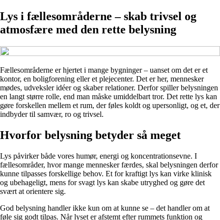
Lys i fællesområderne – skab trivsel og
atmosfære med den rette belysning
Fællesområderne er hjertet i mange bygninger – uanset om det er et
kontor, en boligforening eller et plejecenter. Det er her, mennesker
mødes, udveksler idéer og skaber relationer. Derfor spiller belysningen
en langt større rolle, end man måske umiddelbart tror. Det rette lys kan
gøre forskellen mellem et rum, der føles koldt og upersonligt, og et, der
indbyder til samvær, ro og trivsel.
Hvorfor belysning betyder så meget
Lys påvirker både vores humør, energi og koncentrationsevne. I
fællesområder, hvor mange mennesker færdes, skal belysningen derfor
kunne tilpasses forskellige behov. Et for kraftigt lys kan virke klinisk
og ubehageligt, mens for svagt lys kan skabe utryghed og gøre det
svært at orientere sig.
God belysning handler ikke kun om at kunne se – det handler om at
føle sig godt tilpas. Når lyset er afstemt efter rummets funktion og