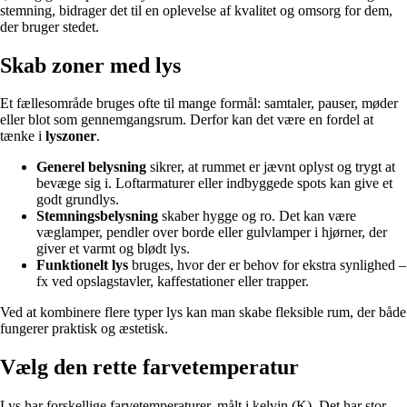
stemning, bidrager det til en oplevelse af kvalitet og omsorg for dem,
der bruger stedet.
Skab zoner med lys
Et fællesområde bruges ofte til mange formål: samtaler, pauser, møder
eller blot som gennemgangsrum. Derfor kan det være en fordel at
tænke i
lyszoner
.
Generel belysning
sikrer, at rummet er jævnt oplyst og trygt at
bevæge sig i. Loftarmaturer eller indbyggede spots kan give et
godt grundlys.
Stemningsbelysning
skaber hygge og ro. Det kan være
væglamper, pendler over borde eller gulvlamper i hjørner, der
giver et varmt og blødt lys.
Funktionelt lys
bruges, hvor der er behov for ekstra synlighed –
fx ved opslagstavler, kaffestationer eller trapper.
Ved at kombinere flere typer lys kan man skabe fleksible rum, der både
fungerer praktisk og æstetisk.
Vælg den rette farvetemperatur
Lys har forskellige farvetemperaturer, målt i kelvin (K). Det har stor