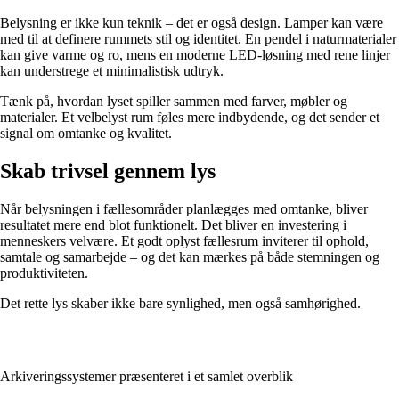
Belysning er ikke kun teknik – det er også design. Lamper kan være
med til at definere rummets stil og identitet. En pendel i naturmaterialer
kan give varme og ro, mens en moderne LED-løsning med rene linjer
kan understrege et minimalistisk udtryk.
Tænk på, hvordan lyset spiller sammen med farver, møbler og
materialer. Et velbelyst rum føles mere indbydende, og det sender et
signal om omtanke og kvalitet.
Skab trivsel gennem lys
Når belysningen i fællesområder planlægges med omtanke, bliver
resultatet mere end blot funktionelt. Det bliver en investering i
menneskers velvære. Et godt oplyst fællesrum inviterer til ophold,
samtale og samarbejde – og det kan mærkes på både stemningen og
produktiviteten.
Det rette lys skaber ikke bare synlighed, men også samhørighed.
Arkiveringssystemer præsenteret i et samlet overblik