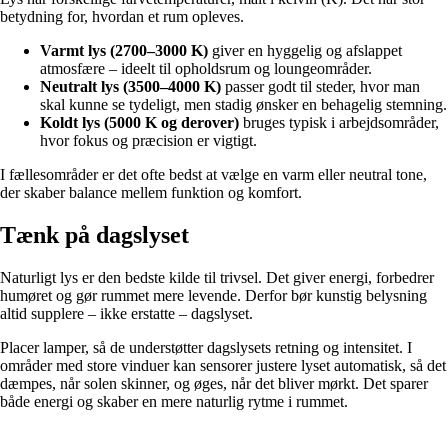
betydning for, hvordan et rum opleves.
Varmt lys (2700–3000 K)
giver en hyggelig og afslappet
atmosfære – ideelt til opholdsrum og loungeområder.
Neutralt lys (3500–4000 K)
passer godt til steder, hvor man
skal kunne se tydeligt, men stadig ønsker en behagelig stemning.
Koldt lys (5000 K og derover)
bruges typisk i arbejdsområder,
hvor fokus og præcision er vigtigt.
I fællesområder er det ofte bedst at vælge en varm eller neutral tone,
der skaber balance mellem funktion og komfort.
Tænk på dagslyset
Naturligt lys er den bedste kilde til trivsel. Det giver energi, forbedrer
humøret og gør rummet mere levende. Derfor bør kunstig belysning
altid supplere – ikke erstatte – dagslyset.
Placer lamper, så de understøtter dagslysets retning og intensitet. I
områder med store vinduer kan sensorer justere lyset automatisk, så det
dæmpes, når solen skinner, og øges, når det bliver mørkt. Det sparer
både energi og skaber en mere naturlig rytme i rummet.