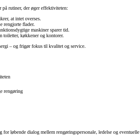
å rutiner, der øger effektiviteten:
rer, at intet overses.
e rengjorte flader.
nktionsdygtige maskiner sparer tid.
 toiletter, køkkener og kontorer.
gi – og frigør fokus til kvalitet og service.
iteten
ige rengøring
ørg for løbende dialog mellem rengøringspersonale, ledelse og eventuelle