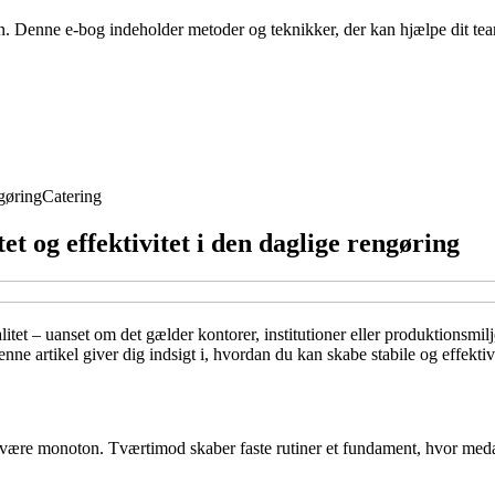
en. Denne e-bog indeholder metoder og teknikker, der kan hjælpe dit t
gøring
Catering
et og effektivitet i den daglige rengøring
alitet – uanset om det gælder kontorer, institutioner eller produktionsmil
ne artikel giver dig indsigt i, hvordan du kan skabe stabile og effektive
være monoton. Tværtimod skaber faste rutiner et fundament, hvor medarb