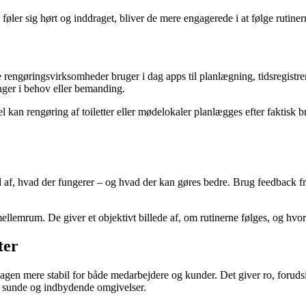
ler sig hørt og inddraget, bliver de mere engagerede i at følge rutinern
ge rengøringsvirksomheder bruger i dag apps til planlægning, tidsregist
ringer i behov eller bemanding.
 kan rengøring af toiletter eller mødelokaler planlægges efter faktisk br
ud af, hvad der fungerer – og hvad der kan gøres bedre. Brug feedback 
lemrum. De giver et objektivt billede af, om rutinerne følges, og hvor 
ter
agen mere stabil for både medarbejdere og kunder. Det giver ro, forudsig
ne, sunde og indbydende omgivelser.