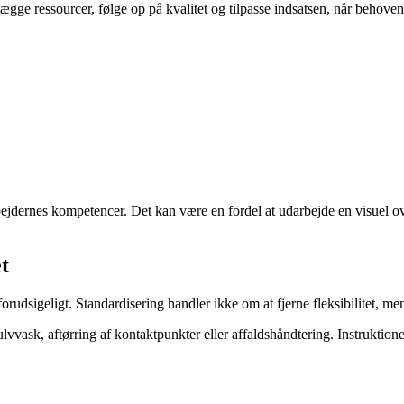
anlægge ressourcer, følge op på kvalitet og tilpasse indsatsen, når beho
ejdernes kompetencer. Det kan være en fordel at udarbejde en visuel over
et
udsigeligt. Standardisering handler ikke om at fjerne fleksibilitet, men
vvask, aftørring af kontaktpunkter eller affaldshåndtering. Instruktioner