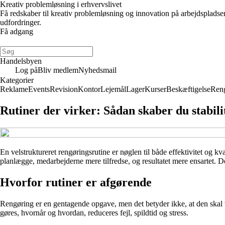
Kreativ problemløsning i erhvervslivet
Få redskaber til kreativ problemløsning og innovation på arbejdsplads
udfordringer.
Få adgang
Handelsbyen
Log på
Bliv medlem
Nyhedsmail
Kategorier
Reklame
Events
Revision
Kontor
Lejemål
Lager
Kurser
Beskæftigelse
Ren
Rutiner der virker: Sådan skaber du stabilit
En velstruktureret rengøringsrutine er nøglen til både effektivitet og kv
planlægge, medarbejderne mere tilfredse, og resultatet mere ensartet. Den
Hvorfor rutiner er afgørende
Rengøring er en gentagende opgave, men det betyder ikke, at den skal 
gøres, hvornår og hvordan, reduceres fejl, spildtid og stress.