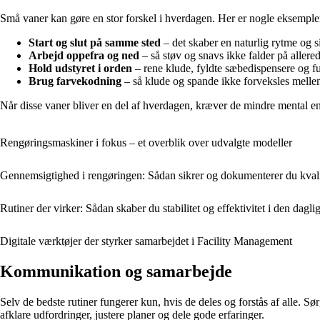
Små vaner kan gøre en stor forskel i hverdagen. Her er nogle eksempler p
Start og slut på samme sted
– det skaber en naturlig rytme og sik
Arbejd oppefra og ned
– så støv og snavs ikke falder på allered
Hold udstyret i orden
– rene klude, fyldte sæbedispensere og fu
Brug farvekodning
– så klude og spande ikke forveksles mellem
Når disse vaner bliver en del af hverdagen, kræver de mindre mental ener
Rengøringsmaskiner i fokus – et overblik over udvalgte modeller
Gennemsigtighed i rengøringen: Sådan sikrer og dokumenterer du kval
Rutiner der virker: Sådan skaber du stabilitet og effektivitet i den dagl
Digitale værktøjer der styrker samarbejdet i Facility Management
Kommunikation og samarbejde
Selv de bedste rutiner fungerer kun, hvis de deles og forstås af alle. S
afklare udfordringer, justere planer og dele gode erfaringer.